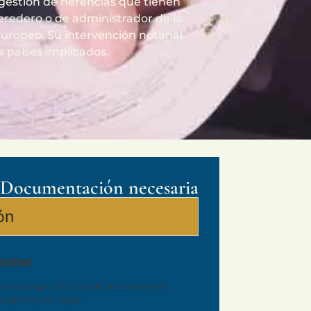
 gestión de herencias que tienen
eredero o de administrador de la
uropeo. Su intervención notarial
 países implicados.
Documentación necesaria
ión
ntidad
l y en vigor. En caso de ser extranjero
riginal y en vigor.