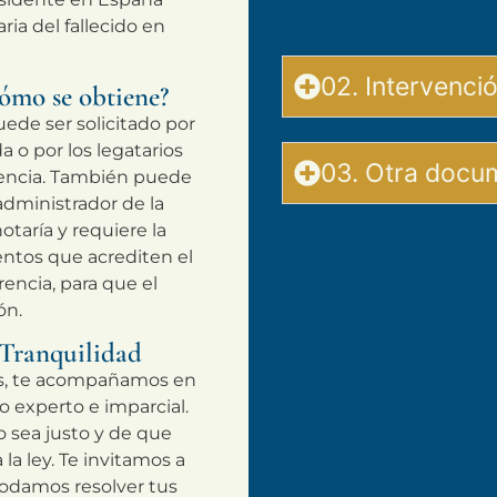
ia del fallecido en
02. Intervenci
cómo se obtiene?
uede ser solicitado por
a o por los legatarios
03. Otra docu
rencia. También puede
administrador de la
notaría y requiere la
ntos que acrediten el
rencia, para que el
ón.
 Tranquilidad
mos, te acompañamos en
 experto e imparcial.
 sea justo y de que
la ley. Te invitamos a
podamos resolver tus