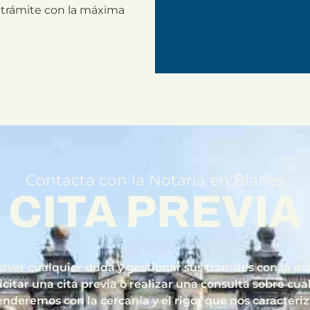
e trámite con la máxima
Contacta con la Notaría en Blanes
CITA PREVIA
olver cualquier duda y gestionar sus trámites con la 
citar una cita previa o realizar una consulta sobre cua
enderemos con la cercanía y el rigor que nos caracteriz