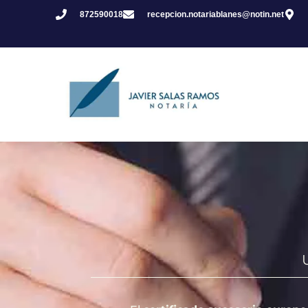
872590018
recepcion.notariablanes@notin.net