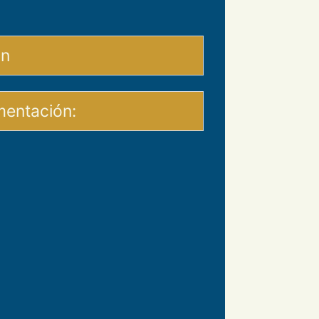
ón
mentación: