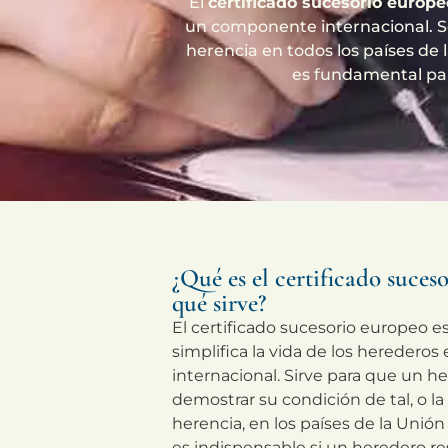
El
certificado sucesorio europe
un componente internacional. Se
herencia en todos los países de
es fundamental par
¿Qué es el certificado suces
qué sirve?
El certificado sucesorio europeo
simplifica la vida de los heredero
internacional. Sirve para que un 
demostrar su condición de tal, o la
herencia, en los países de la Unió
es indispensable si un heredero r