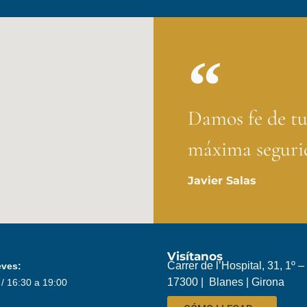
Damos fe de tu
máxima segurid
Javier Salas
Visítanos
Carrer de l’Hospital, 31, 1º –
eves:
17300 | Blanes | Girona
 / 16:30 a 19:00