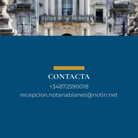
CONTACTA
+34872590018
recepcion.notariablanes@notin.net