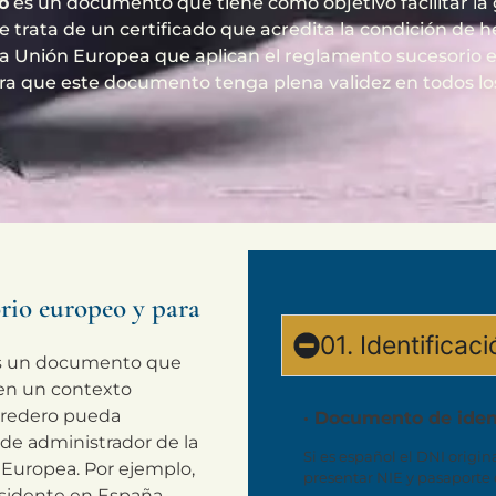
o
es un documento que tiene como objetivo facilitar la
 trata de un certificado que acredita la condición de h
 la Unión Europea que aplican el reglamento sucesorio e
a que este documento tenga plena validez en todos los
orio europeo y para
01. Identificac
 es un documento que
s en un contexto
heredero pueda
· Documento de ide
 de administrador de la
Si es español el DNI origina
n Europea. Por ejemplo,
presentar NIE y pasaporte o
esidente en España