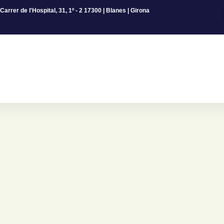
Carrer de l'Hospital, 31, 1º - 2 17300 | Blanes | Girona
Testimonios y Compulsas
 autenticidad de tus documentos en Bla