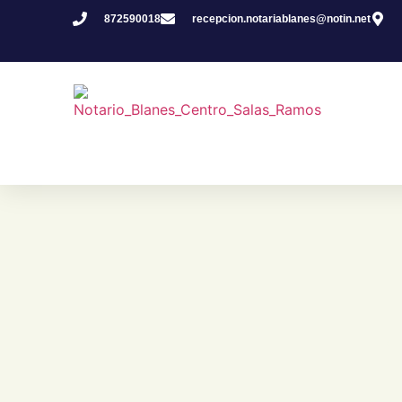
872590018
recepcion.notariablanes@notin.net
La