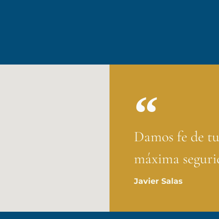
Damos fe de tu
máxima segurid
Javier Salas