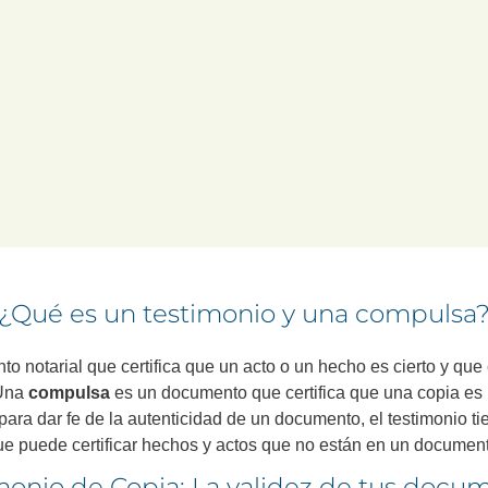
Ramos
, ofrecemos un servicio de
testimonios y compuls
s. Este servicio es fundamental para aquellos trámites
cumento, como en el caso de la presentación de un títu
un proceso administrativo. Nuestro compromiso es ga
 tenga plena validez legal y que el proceso sea ágil y s
¿Qué es un testimonio y una compulsa
o notarial que certifica que un acto o un hecho es cierto y qu
 Una
compulsa
es un documento que certifica que una copia es i
ara dar fe de la autenticidad de un documento, el testimonio t
ue puede certificar hechos y actos que no están en un document
monio de Copia: La validez de tus docu