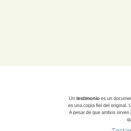
En la Notaría de
Javier Salas 
y validez de tus documento
legalmente certificada de un do
de la compulsa de un DNI para 
certifiquemos
Un
testimonio
es un document
es una copia fiel del original.
A pesar de que ambos sirven p
q
Testi