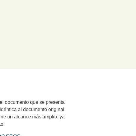
as
para dar fe de la autenticidad
 que requieren de una copia
lo académico en el extranjero, o
rantizar que cada documento que
eguro para ti.
?
e el documento que se presenta
déntica al documento original.
iene un alcance más amplio, ya
o.
mentos